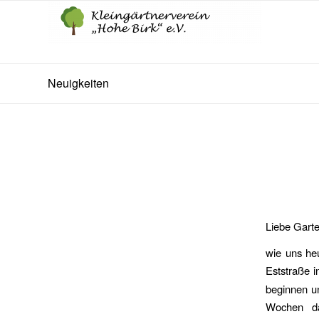
Neuigkeiten
Liebe Gart
wie uns heu
Eststraße i
beginnen un
Wochen da