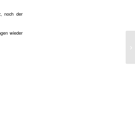
z, noch der
ngen wieder
Sc